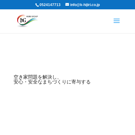
0524147713
info@k-hijiri.co.jp
特定非営利活動法人
Holy Architect
空き家問題を解決し、
安心・安全なまちづくりに寄与する