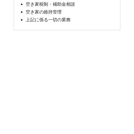
空き家税制・補助金相談
空き家の維持管理
上記に係る一切の業務
Contact Us

〒461-0011
名古屋市東区白壁4-63-3 3F

(052) 414-7713