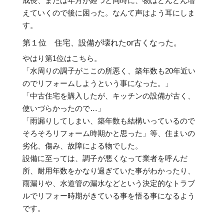
成長、または年月が経つと同時に、物はどんどん増
えていくので後に困った。なんて声はよう耳にしま
す。
第１位 住宅、設備が壊れたor古くなった。
やはり第1位はこちら。
「水周りの調子がここの所悪く、築年数も20年近い
のでリフォームしようという事になった。」
「中古住宅を購入したが、キッチンの設備が古く、
使いづらかったので…」
「雨漏りしてしまい、築年数も結構いっているので
そろそろリフォーム時期かと思った」等、住まいの
劣化、傷み、故障による物でした。
設備に至っては、調子が悪くなって業者を呼んだ
所、耐用年数をかなり過ぎていた事がわかったり、
雨漏りや、水道管の漏水などという決定的なトラブ
ルでリフォー時期がきている事を悟る事になるよう
です。